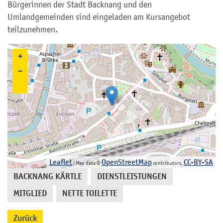
Bürgerinnen der Stadt Backnang und den
Umlandgemeinden sind eingeladen am Kursangebot
teilzunehmen.
+
−
Leaflet
OpenStreetMap
CC-BY-SA
| Map data ©
contributors,
BACKNANG KÄRTLE
DIENSTLEISTUNGEN
,
,
MITGLIED
NETTE TOILETTE
,
Zurück