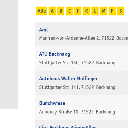
Alle
A
B
C
F
K
L
M
P
S
Aral
Manfred-von-Ardenne-Allee 2
71522
Back
ATU Backnang
Stuttgarter Str. 140
71522
Backnang
Autohaus Walter Mulfinger
Stuttgarter Str. 141
71522
Backnang
Bleichwiese
Annonay-Straße 10
71522
Backnang
City-Parkhaus Windmüller