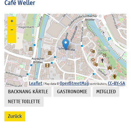
Café Weller
+
−
Leaflet
OpenStreetMap
CC-BY-SA
| Map data ©
contributors,
BACKNANG KÄRTLE
GASTRONOMIE
MITGLIED
,
,
,
NETTE TOILETTE
Zurück