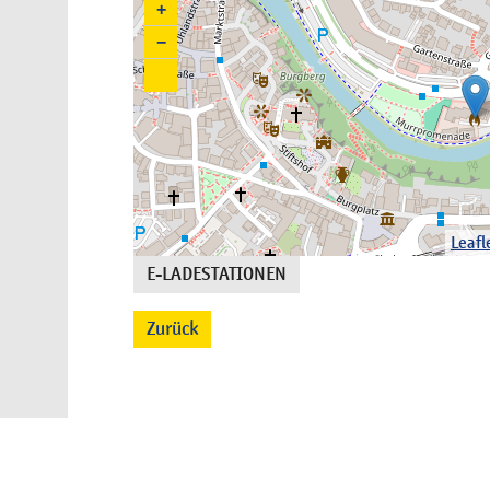
+
−
Leafl
E-LADESTATIONEN
Zurück