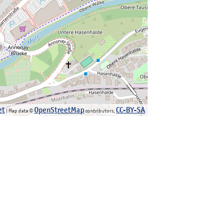
et
OpenStreetMap
CC-BY-SA
| Map data ©
contributors,