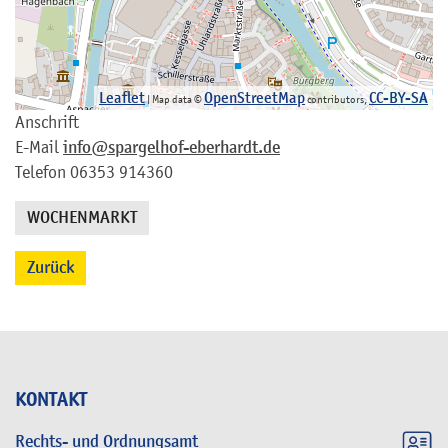
Leaflet
OpenStreetMap
CC-BY-SA
| Map data ©
contributors,
Anschrift
E-Mail
info@spargelhof-eberhardt.de
Telefon
06353 914360
WOCHENMARKT
Zurück
KONTAKT
Rechts- und Ordnungsamt