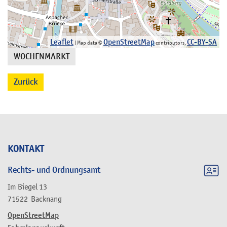
Leaflet
OpenStreetMap
CC-BY-SA
| Map data ©
contributors,
WOCHENMARKT
Zurück
KONTAKT
Rechts- und Ordnungsamt
Im Biegel 13
71522
Backnang
OpenStreetMap