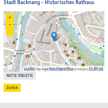
Stadt Backnang - Historisches Rathaus
+
−
Leaflet
OpenStreetMap
CC-BY-SA
| Map data ©
contributors,
NETTE TOILETTE
Zurück