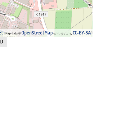
et
OpenStreetMap
CC-BY-SA
| Map data ©
contributors,
ED